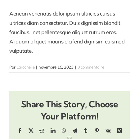
Aenean venenatis dolor ipsum ultricies cursus
ultrices diam consectetur. Duis dignissim blandit
faucibus. Inet pellentesque aliquet rutrum eros.
Aliquam aliquet mauris eleifend dignisim euismod
vulputate.
Par
Larochelle
|
novembre 15, 2023
|
0 commentaire
Share This Story, Choose
Your Platform!
Facebook
X
Reddit
LinkedIn
WhatsApp
Telegram
Tumblr
Pinterest
Vk
Xing
Email