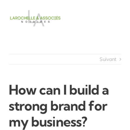
Passer
au
contenu
Suivant
How can I build a
strong brand for
my business?