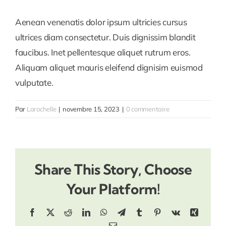
Aenean venenatis dolor ipsum ultricies cursus
ultrices diam consectetur. Duis dignissim blandit
faucibus. Inet pellentesque aliquet rutrum eros.
Aliquam aliquet mauris eleifend dignisim euismod
vulputate.
Par
Larochelle
|
novembre 15, 2023
|
0 commentaire
Share This Story, Choose
Your Platform!
Facebook
X
Reddit
LinkedIn
WhatsApp
Telegram
Tumblr
Pinterest
Vk
Xing
Email