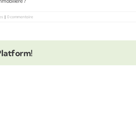
mmobilière ?
es
|
0 commentaire
Platform!