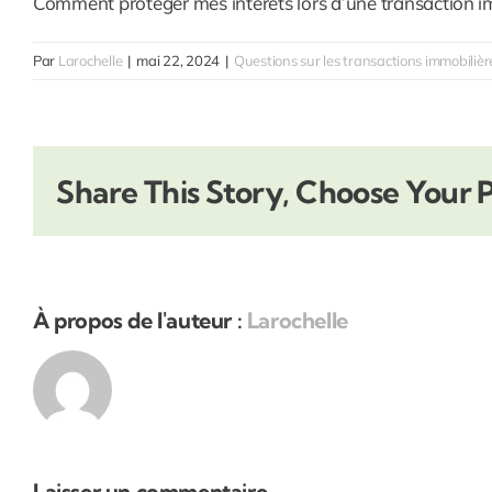
Comment protéger mes intérêts lors d’une transaction i
Par
Larochelle
|
mai 22, 2024
|
Questions sur les transactions immobilièr
Share This Story, Choose Your 
À propos de l'auteur :
Larochelle
Laisser un commentaire