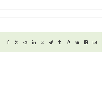
Facebook
X
Reddit
LinkedIn
WhatsApp
Telegram
Tumblr
Pinterest
Vk
Xing
Email